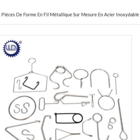
Pièces De Forme En Fil Métallique Sur Mesure En Acier Inoxydable